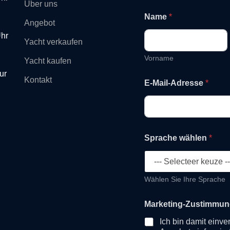
Über uns
*
Name
*
E
Angebot
-
Uhr
M
Yacht verkaufen
a
i
Vorname
Yacht kaufen
l
ur
-
Kontakt
E-Mail-Adresse
*
A
d
r
e
s
s
Sprache wählen
*
e
w
ä
h
Wählen Sie Ihre Sprache
l
e
n
Marketing-Zustimmu
Ich bin damit einv