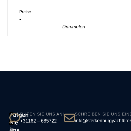
Preise
-
Drimmelen
Folgen
RUFEN SIE UNS AN!
SCHREIBEN SIE UNS EIN
info@sterkenburgyachtbrok
+31162 – 685722
Sie
uns